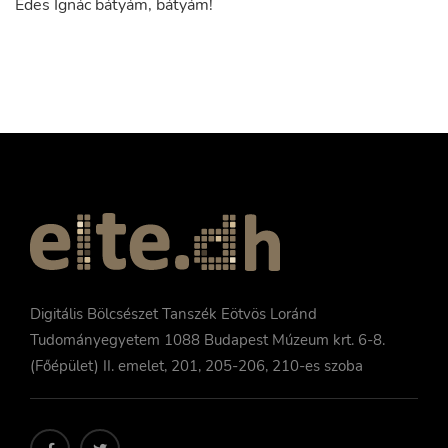
Édes
Ignác
bátyám
,
bátyám
!
Digitális Bölcsészet Tanszék Eötvös Loránd
Tudományegyetem 1088 Budapest Múzeum krt. 6-8.
(Főépület) II. emelet, 201, 205-206, 210-es szoba