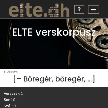
ELTE verskorpusz
Vissza
[– Bőregér, bőregér, …]
Versszak
1
Sor
10
Szó
39