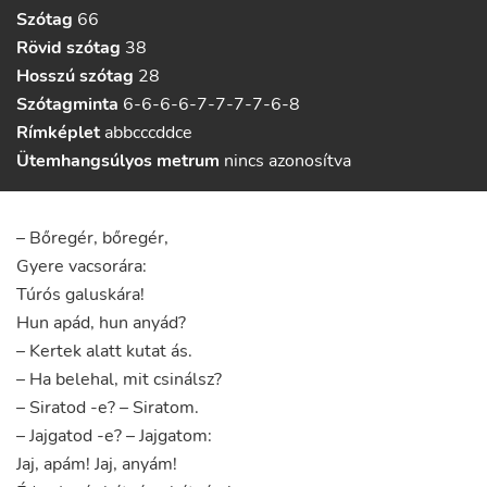
Szótag
66
Rövid szótag
38
Hosszú szótag
28
Szótagminta
6-6-6-6-7-7-7-7-6-8
Rímképlet
abbcccddce
Ütemhangsúlyos metrum
nincs azonosítva
–
Bőregér
,
bőregér
,
Gyere
vacsorára
:
Túrós
galuskára
!
Hun
apád
,
hun
anyád
?
–
Kertek
alatt
kutat
ás
.
–
Ha
belehal
,
mit
csinálsz
?
–
Siratod
-e
?
–
Siratom
.
–
Jajgatod
-e
?
–
Jajgatom
:
Jaj
,
apám
!
Jaj
,
anyám
!