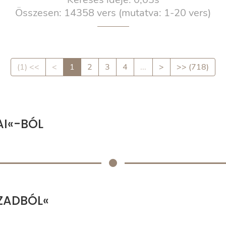
Összesen: 14358 vers
(mutatva: 1-20 vers)
(1) <<
<
1
2
3
4
...
>
>> (718)
AI«-BÓL
ÁZADBÓL«