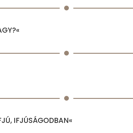
AGY?«
IFJÚ, IFJÚSÁGODBAN«