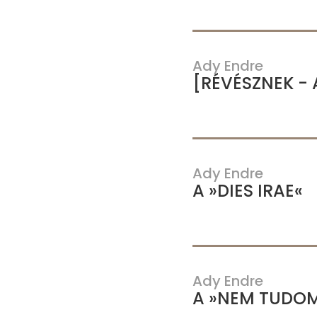
Ady Endre
[RÉVÉSZNEK - 
Ady Endre
A »DIES IRAE«
Ady Endre
A »NEM TUDO