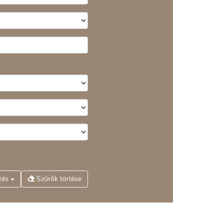
tés
Szűrők törlése