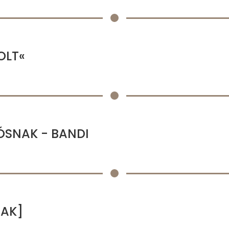
OLT«
ÓSNAK - BANDI
NAK]