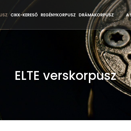
USZ
CIKK-KERESŐ
REGÉNYKORPUSZ
DRÁMAKORPUSZ
A
ELTE verskorpusz