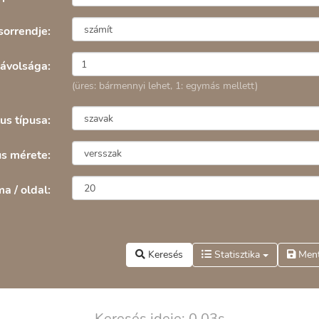
sorrendje:
ávolsága:
(üres: bármennyi lehet, 1: egymás mellett)
us típusa:
s mérete:
a / oldal:
Keresés
Statisztika
Men
Keresés ideje: 0,03s