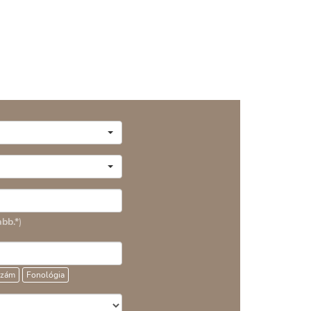
bb.*
)
szám
Fonológia