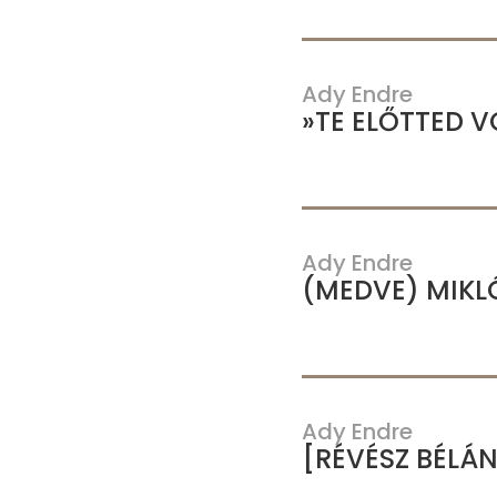
Ady Endre
»TE ELŐTTED V
Ady Endre
(MEDVE) MIKL
Ady Endre
[RÉVÉSZ BÉLÁ