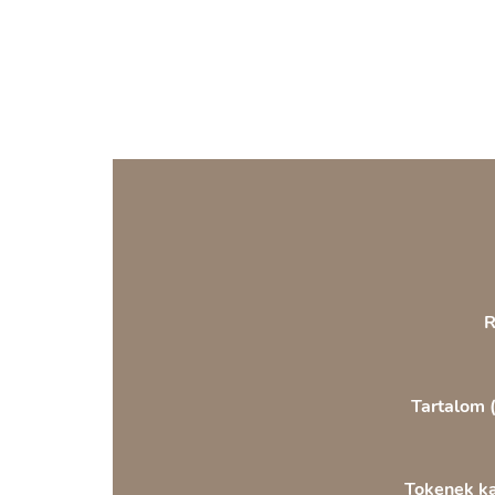
R
Tartalom 
Tokenek ka