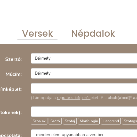
Versek
Népdalok
Bármely
Szerző:
Bármely
Műcím:
ímképlet:
(Támogatja a
reguláris kifejezés
eket. Pl.:
abab[abcd]* aa
(tokenek):
Szóalak
Szótő
Szófaj
Morfológia
Hangrend
Szótag
pcsolata: