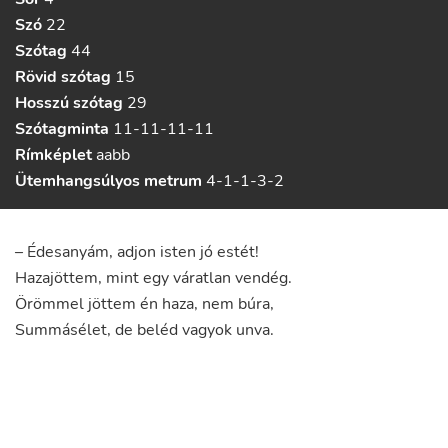
Szó
22
Szótag
44
Rövid szótag
15
Hosszú szótag
29
Szótagminta
11-11-11-11
Rímképlet
aabb
Ütemhangsúlyos metrum
4-1-1-3-2
–
Édesanyám
,
adjon
isten
jó
estét
!
Hazajöttem
,
mint
egy
váratlan
vendég
.
Örömmel
jöttem
én
haza
,
nem
búra
,
Summásélet
,
de
beléd
vagyok
unva
.