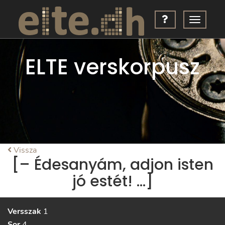
ELTE verskorpusz
Vissza
[– Édesanyám, adjon isten
jó estét! …]
Versszak
1
Sor
4