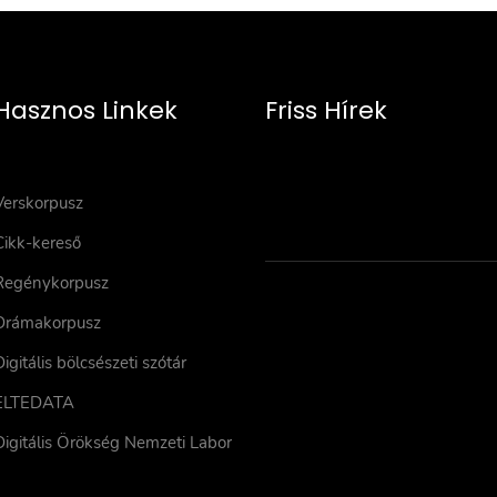
Hasznos Linkek
Friss Hírek
Verskorpusz
Cikk-kereső
Regénykorpusz
Drámakorpusz
Digitális bölcsészeti szótár
ELTEDATA
Digitális Örökség Nemzeti Labor