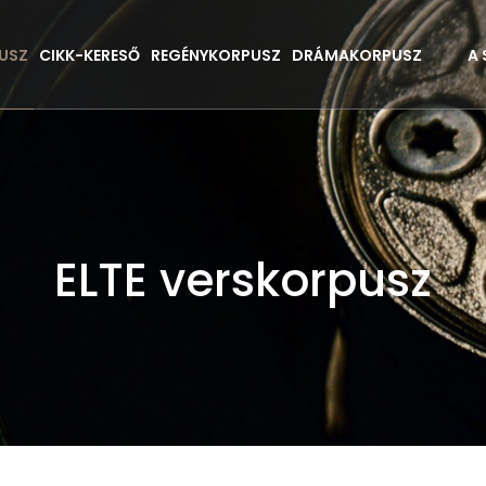
USZ
CIKK-KERESŐ
REGÉNYKORPUSZ
DRÁMAKORPUSZ
A
ELTE verskorpusz