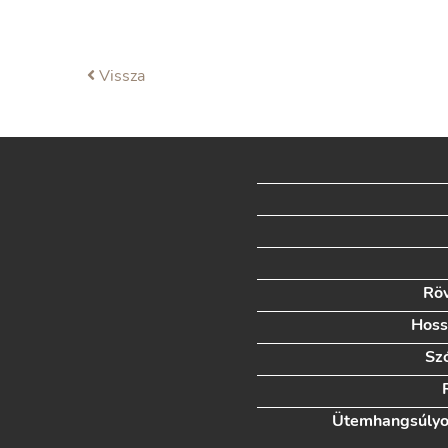
Vissza
Röv
Hoss
Sz
Ütemhangsúlyo