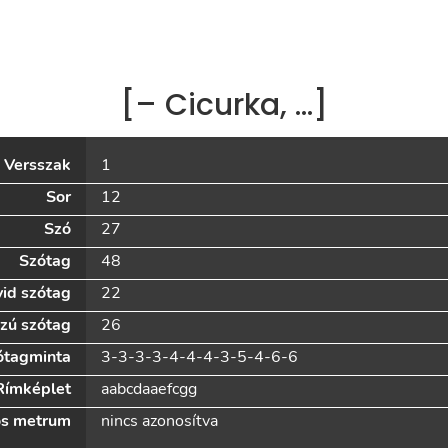
[– Cicurka, …]
Versszak
1
Sor
12
Szó
27
Szótag
48
id szótag
22
zú szótag
26
ótagminta
3-3-3-3-4-4-4-3-5-4-6-6
Rímképlet
aabcdaaefcgg
s metrum
nincs azonosítva