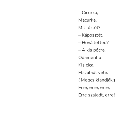
–
Cicurka
,
Macurka
,
Mit
főztél
?
–
Káposztát
.
–
Hová
tetted
?
–
A
kis
pócra
.
Odament
a
Kis
cica
,
Elszaladt
vele
.
(
Megcsiklandják
:)
Erre
,
erre
,
erre
,
Erre
szaladt
,
erre
!