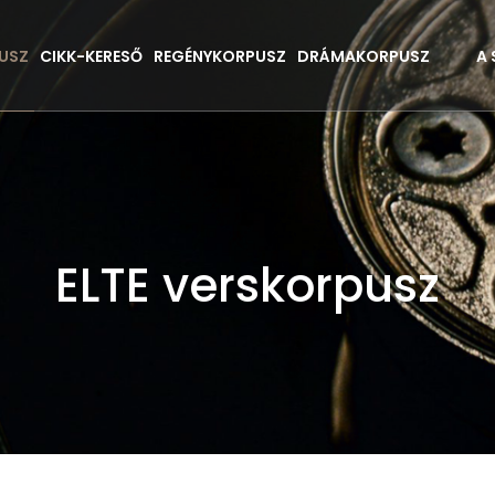
USZ
CIKK-KERESŐ
REGÉNYKORPUSZ
DRÁMAKORPUSZ
A
ELTE verskorpusz