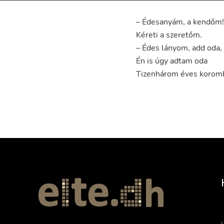
–
Édesanyám
,
a
kendőm
!
Kéreti
a
szeretőm
.
–
Édes
lányom
,
add
oda
,
Én
is
úgy
adtam
oda
Tizenhárom
éves
korom