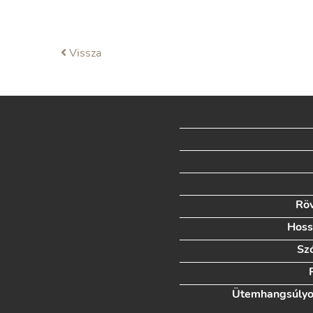
Vissza
Röv
Hoss
Sz
Ütemhangsúlyo