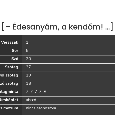
[– Édesanyám, a kendőm! …]
Versszak
1
Sor
5
Szó
20
Szótag
37
id szótag
19
zú szótag
18
ótagminta
7-7-7-7-9
Rímképlet
abccd
s metrum
nincs azonosítva