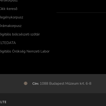
Verskorpusz
Cikk-kereső
Regénykorpusz
Drámakorpusz
Digitális bölcsészeti szótár
ELTEDATA
Digitális Örökség Nemzeti Labor
1088 Budapest Múzeum krt. 6-8
Cím:
ELTE