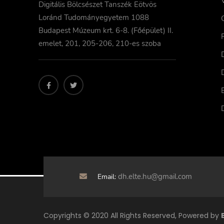
Digitális Bölcsészet Tanszék Eötvös
Loránd Tudományegyetem 1088
Budapest Múzeum krt. 6-8. (Főépület) II.
emelet, 201, 205-206, 210-es szoba
dh.elte.hu@gmail.com
Email:
Copyrights © 2020 All Rights Reserved, Powered by