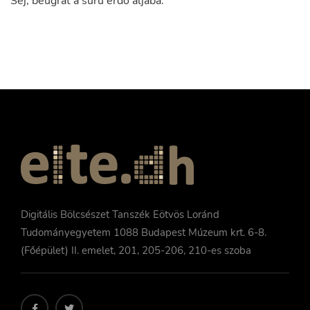
Sej
,
beugrat
a
sűrű
erdő
aljába
.
Digitális Bölcsészet Tanszék Eötvös Loránd
Tudományegyetem 1088 Budapest Múzeum krt. 6-8.
(Főépület) II. emelet, 201, 205-206, 210-es szoba