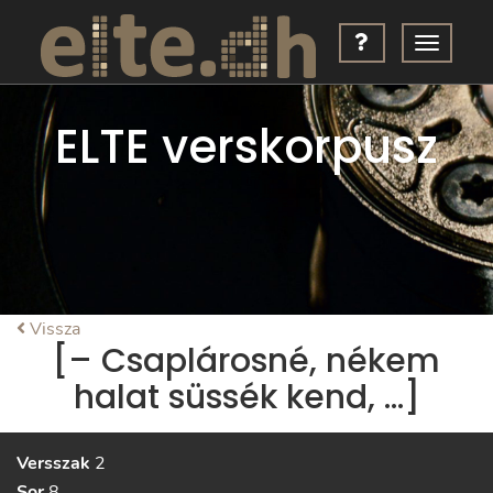
ELTE verskorpusz
Vissza
[– Csaplárosné, nékem
halat süssék kend, …]
Versszak
2
Sor
8