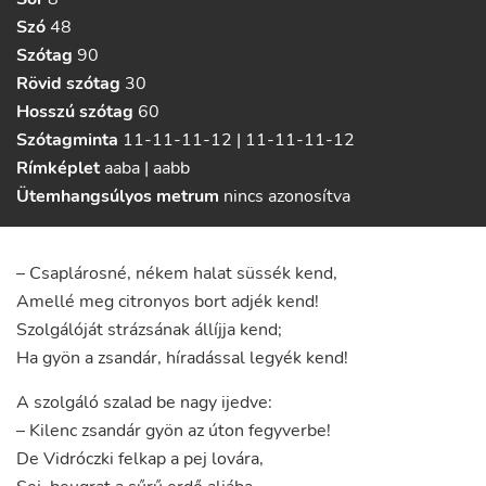
Szó
48
Szótag
90
Rövid szótag
30
Hosszú szótag
60
Szótagminta
11-11-11-12 | 11-11-11-12
Rímképlet
aaba | aabb
Ütemhangsúlyos metrum
nincs azonosítva
–
Csaplárosné
,
nékem
halat
süssék
kend
,
Amellé
meg
citronyos
bort
adjék
kend
!
Szolgálóját
strázsának
állíjja
kend
;
Ha
gyön
a
zsandár
,
híradással
legyék
kend
!
A
szolgáló
szalad
be
nagy
ijedve
:
–
Kilenc
zsandár
gyön
az
úton
fegyverbe
!
De
Vidróczki
felkap
a
pej
lovára
,