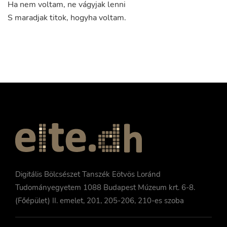
Ha
nem
voltam
,
ne
vágyjak
lenni
S
maradjak
titok
,
hogyha
voltam
.
Digitális Bölcsészet Tanszék Eötvös Loránd
Tudományegyetem 1088 Budapest Múzeum krt. 6-8.
(Főépület) II. emelet, 201, 205-206, 210-es szoba