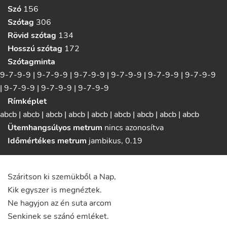
Szó
156
Szótag
306
Rövid szótag
134
Hosszú szótag
172
Szótagminta
9-7-9-9 | 9-7-9-9 | 9-7-9-9 | 9-7-9-9 | 9-7-9-9 | 9-7-9-9
| 9-7-9-9 | 9-7-9-9 | 9-7-9-9
Rímképlet
abcb | abcb | abcb | abcb | abcb | abcb | abcb | abcb | abcb
Ütemhangsúlyos metrum
nincs azonosítva
Időmértékes metrum
jambikus
, 0.19
Száritson
ki
szemükből
a
Nap
,
Kik
egyszer
is
megnéztek
.
Ne
hagyjon
az
én
suta
arcom
Senkinek
se
szánó
emléket
.