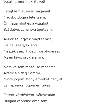
Valaki
elment
,
aki
itt
volt
.
Felejtsem
el
én
is
magamat
,
Nagyboldogan
felejtsem
,
Önmagamból
és
a
világból
Szédülve
,
zuhantva
leejtsem
.
Akkor
se
legyek
majd
senkié
,
De
ne
is
legyek
árva
,
Nézzek
szép
,
hideg
mosolygással
Az
én
hívó
,
örök
arámra
.
Nem
voltam
másé
,
se
magamé
,
Arám
:
a
hideg
Semmi
,
Nincs
jogom
,
hogy
emléket
hagyjak
És
,
jaj
,
nincs
jogom
emlékezni
.
Feledt
kérdésként
,
választalan
Bukjam
csöndbe
omoltan
: