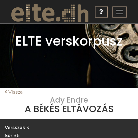
ELTE verskorpusz
Vissza
Ady Endre
A BÉKÉS ELTÁVOZÁS
Versszak
9
Sor
36