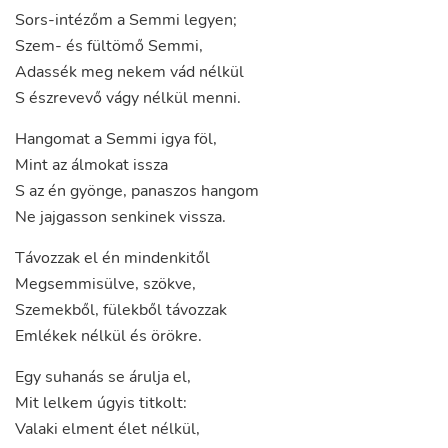
Sors-intézőm
a
Semmi
legyen
;
Szem-
és
fültömő
Semmi
,
Adassék
meg
nekem
vád
nélkül
S
észrevevő
vágy
nélkül
menni
.
Hangomat
a
Semmi
igya
föl
,
Mint
az
álmokat
issza
S
az
én
gyönge
,
panaszos
hangom
Ne
jajgasson
senkinek
vissza
.
Távozzak
el
én
mindenkitől
Megsemmisülve
,
szökve
,
Szemekből
,
fülekből
távozzak
Emlékek
nélkül
és
örökre
.
Egy
suhanás
se
árulja
el
,
Mit
lelkem
úgyis
titkolt
:
Valaki
elment
élet
nélkül
,